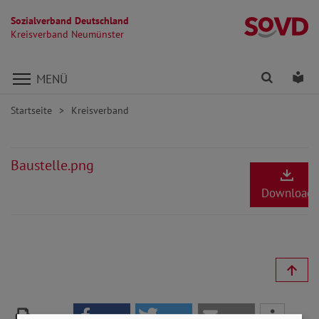
Sozialverband Deutschland
K
Kreisverband Neumünster
Direkt zu den Inhalten springen
Finden
Lei
MENÜ
Startseite
Kreisverband
Baustelle.png
Download