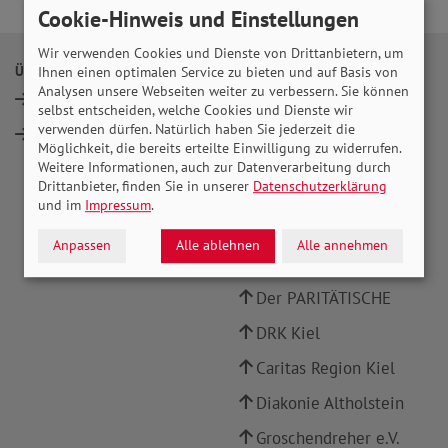
Cookie-Hinweis und Einstellungen
Wir verwenden Cookies und Dienste von Drittanbietern, um
ÜBER UNS
INFOPORTALE UND LINKS
Ihnen einen optimalen Service zu bieten und auf Basis von
Analysen unsere Webseiten weiter zu verbessern. Sie können
Vorstand
SoVD Bundesverband
selbst entscheiden, welche Cookies und Dienste wir
verwenden dürfen. Natürlich haben Sie jederzeit die
Mitglied werden
SoVD Schleswig-
Möglichkeit, die bereits erteilte Einwilligung zu widerrufen.
Holstein
Weitere Informationen, auch zur Datenverarbeitung durch
Drittanbieter, finden Sie in unserer
Datenschutzerklärung
SoVD Publikationen
und im
Impressum
.
Landeshauptstadt Kiel
Anpassen
Alle ablehnen
Alle annehmen
AWO Kiel
Der PARITÄTISCHE
DRK Kiel
Caritas Region Kiel
Diakonie Altholstein
Groschendreher e.V.