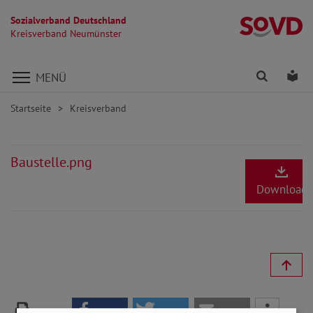
Sozialverband Deutschland
K
Kreisverband Neumünster
Direkt zu den Inhalten springen
Finden
Lei
MENÜ
Startseite
Kreisverband
Baustelle.png
Download