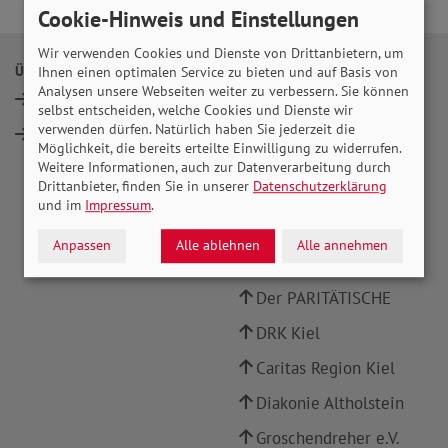
Cookie-Hinweis und Einstellungen
Wir verwenden Cookies und Dienste von Drittanbietern, um
ÜBER UNS
INFOPORTALE UND LINKS
Ihnen einen optimalen Service zu bieten und auf Basis von
Analysen unsere Webseiten weiter zu verbessern. Sie können
Vorstand
SoVD Bundesverband
selbst entscheiden, welche Cookies und Dienste wir
verwenden dürfen. Natürlich haben Sie jederzeit die
Mitglied werden
SoVD Schleswig-
Möglichkeit, die bereits erteilte Einwilligung zu widerrufen.
Holstein
Weitere Informationen, auch zur Datenverarbeitung durch
Drittanbieter, finden Sie in unserer
Datenschutzerklärung
SoVD Publikationen
und im
Impressum
.
Landeshauptstadt Kiel
Anpassen
Alle ablehnen
Alle annehmen
AWO Kiel
Der PARITÄTISCHE
DRK Kiel
Caritas Region Kiel
Diakonie Altholstein
Groschendreher e.V.