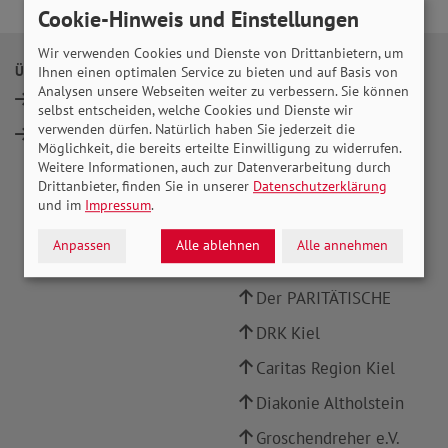
Cookie-Hinweis und Einstellungen
Wir verwenden Cookies und Dienste von Drittanbietern, um
ÜBER UNS
INFOPORTALE UND LINKS
Ihnen einen optimalen Service zu bieten und auf Basis von
Analysen unsere Webseiten weiter zu verbessern. Sie können
Vorstand
SoVD Bundesverband
selbst entscheiden, welche Cookies und Dienste wir
verwenden dürfen. Natürlich haben Sie jederzeit die
Mitglied werden
SoVD Schleswig-
Möglichkeit, die bereits erteilte Einwilligung zu widerrufen.
Holstein
Weitere Informationen, auch zur Datenverarbeitung durch
Drittanbieter, finden Sie in unserer
Datenschutzerklärung
SoVD Publikationen
und im
Impressum
.
Landeshauptstadt Kiel
Anpassen
Alle ablehnen
Alle annehmen
AWO Kiel
Der PARITÄTISCHE
DRK Kiel
Caritas Region Kiel
Diakonie Altholstein
Groschendreher e.V.