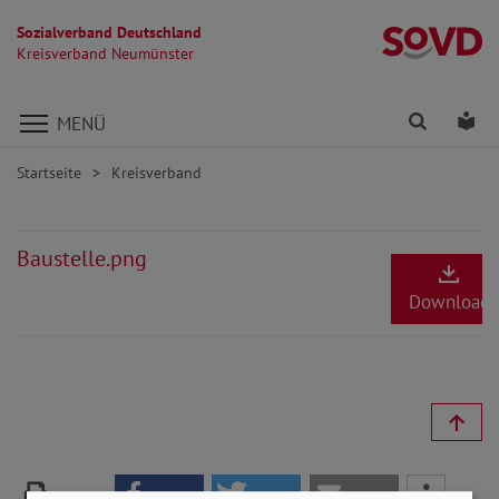
Sozialverband Deutschland
K
Kreisverband Neumünster
Direkt zu den Inhalten springen
Finden
Lei
MENÜ
Startseite
Kreisverband
Baustelle.png
Download