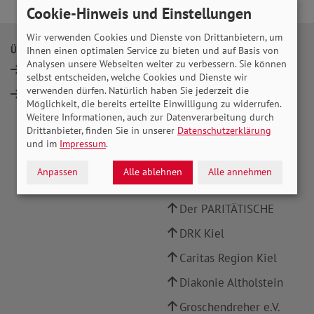
Cookie-Hinweis und Einstellungen
Wir verwenden Cookies und Dienste von Drittanbietern, um
ÜBER UNS
INFOPORTALE UND LINKS
Ihnen einen optimalen Service zu bieten und auf Basis von
Analysen unsere Webseiten weiter zu verbessern. Sie können
Vorstand
SoVD Bundesverband
selbst entscheiden, welche Cookies und Dienste wir
verwenden dürfen. Natürlich haben Sie jederzeit die
Mitglied werden
SoVD Schleswig-
Möglichkeit, die bereits erteilte Einwilligung zu widerrufen.
Holstein
Weitere Informationen, auch zur Datenverarbeitung durch
Drittanbieter, finden Sie in unserer
Datenschutzerklärung
SoVD Publikationen
und im
Impressum
.
Landeshauptstadt Kiel
Anpassen
Alle ablehnen
Alle annehmen
AWO Kiel
Der PARITÄTISCHE
DRK Kiel
Caritas Region Kiel
Diakonie Altholstein
Groschendreher e.V.