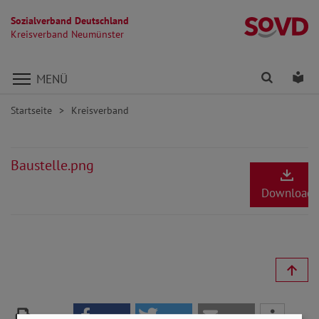
Sozialverband Deutschland
K
Kreisverband Neumünster
Direkt zu den Inhalten springen
Finden
Lei
MENÜ
Startseite
Kreisverband
Baustelle.png
Download